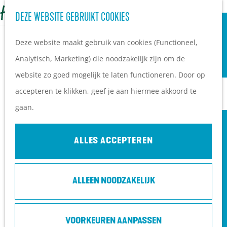
OVERNACHTEN
Z
DEZE WEBSITE GEBRUIKT COOKIES
G
Campings
o
M
a
Vakantieparken
Deze website maakt gebruik van cookies (Functioneel,
e
e
n
Hotels
Analytisch, Marketing) die noodzakelijk zijn om de
k
n
a
B&B's
website zo goed mogelijk te laten functioneren. Door op
e
u
a
accepteren te klikken, geef je aan hiermee akkoord te
n
r
PLAN JE BEZOEK
gaan.
d
Ontdekkingen van
e
bezoekers
ALLES ACCEPTEREN
h
De wolf op de Heuvelrug
o
Arrangementen en acties
ALLEEN NOODZAKELIJK
m
Blogs over de Heuvelrug
e
Praktische informatie
p
Hoe kom ik op de
VOORKEUREN AANPASSEN