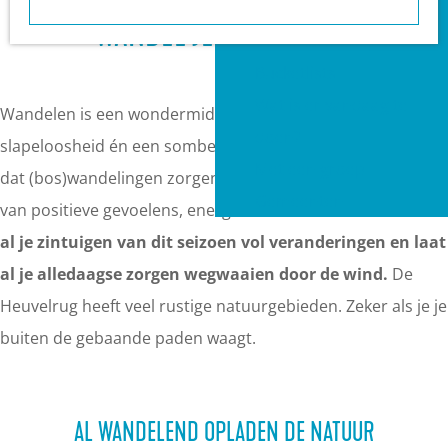
a
Heuvelrug?
WANDEL JE HOOFD LEEG
g
VVV informatiepunten
e
Bucketlists
Wat is er vandaag te
Wandelen is een wondermiddel dat helpt tegen stress,
doen?
slapeloosheid én een somber gevoel. Uit onderzoek blijkt
Met een groep
dat (bos)wandelingen zorgen voor een enorme toename
Gemeenten
van positieve gevoelens, energie en creativiteit!
Geniet met
al je zintuigen van dit seizoen vol veranderingen en laat
al je alledaagse zorgen wegwaaien door de wind.
De
Heuvelrug heeft veel rustige natuurgebieden. Zeker als je je
buiten de gebaande paden waagt.
AL WANDELEND OPLADEN DE NATUUR