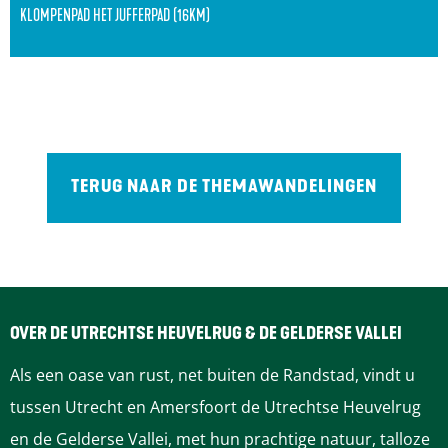
d
KLOMPENPAD HET JUFFERPAD (16KM)
n
h
b
e
Het 100e klompenpad! Een rondwandeling van 16
u
t
kilometer door het mooie buitengebied van
r
J
Renswoude en Veenendaal, over oude en nieuwe
g
u
landgoederen en langs forten en kastelen.
(
TERUG NAAR DE THEMAWANDELINGEN
f
6
f
,
e
5
r
k
p
OVER DE UTRECHTSE HEUVELRUG & DE GELDERSE VALLEI
m
a
Als een oase van rust, net buiten de Randstad, vindt u
)
d
tussen Utrecht en Amersfoort de Utrechtse Heuvelrug
(
en de Gelderse Vallei, met hun prachtige natuur, talloze