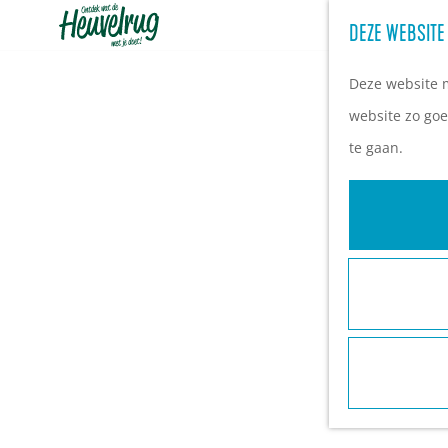
DEZE WEBSITE
G
a
Deze website m
n
website zo goe
a
te gaan.
a
r
d
e
h
o
m
e
p