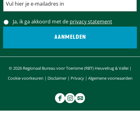
Ja, ik ga akkoord met de
privacy statement
© 2026 Regionaal Bureau voor Toerisme (RBT) Heuvelrug & Vallei |
Cookie voorkeuren
|
Disclaimer
|
Privacy
|
Algemene voorwaarden
F
I
e
a
n
-
c
s
m
e
t
a