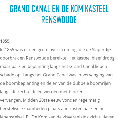
a
GRAND CANAL EN DE KOM KASTEEL
g
e
RENSWOUDE
1855
In 1855 was er een grote overstroming, die de Slaperdijk
doorbrak en Renswoude bereikte. Het kasteel bleef droog,
maar park en beplanting langs het Grand Canal liepen
schade op. Langs het Grand Canal was er vervanging van
de boombeplanting en delen van de dubbele boomrijen
langs de rechte delen werden met beuken
vervangen. Midden 20ste eeuw vonden regelmatig
herstelwerkzaamheden plaats aan kasteelpark en het
lanenstelsel. Bij De Kom kan de visvereniging zich uitleven.