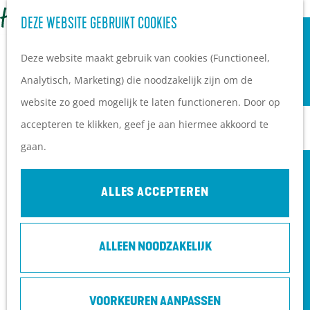
OVERNACHTEN
Z
DEZE WEBSITE GEBRUIKT COOKIES
G
Campings
o
M
a
Vakantieparken
Deze website maakt gebruik van cookies (Functioneel,
e
e
n
Hotels
Analytisch, Marketing) die noodzakelijk zijn om de
k
n
a
B&B's
website zo goed mogelijk te laten functioneren. Door op
e
u
a
accepteren te klikken, geef je aan hiermee akkoord te
n
r
PLAN JE BEZOEK
gaan.
d
Ontdekkingen van
e
bezoekers
ALLES ACCEPTEREN
h
De wolf op de Heuvelrug
o
Arrangementen en acties
ALLEEN NOODZAKELIJK
m
Blogs over de Heuvelrug
e
Praktische informatie
p
Hoe kom ik op de
VOORKEUREN AANPASSEN