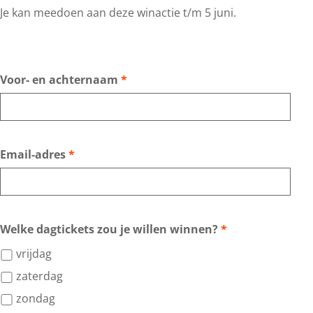
Je kan meedoen aan deze winactie t/m 5 juni.
v
Voor- en achternaam
*
e
r
p
v
Email-adres
*
l
e
i
r
c
p
v
Welke dagtickets zou je willen winnen?
*
h
l
e
vrijdag
t
i
r
zaterdag
c
p
zondag
h