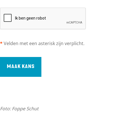
l
t
i
c
h
t
*
Velden met een asterisk zijn verplicht.
MAAK KANS
Foto: Foppe Schut