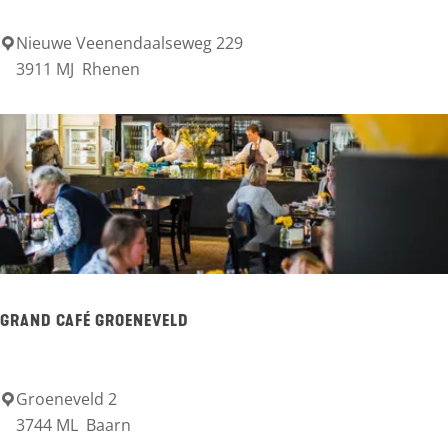
e
r
Nieuwe Veenendaalseweg 229
D
3911 MJ
Rhenen
e
e
n
T
t
h
i
i
e
j
c
m
e
s
n
e
GRAND CAFÉ GROENEVELD
t
B
r
e
u
r
Groeneveld 2
G
m
3744 ML
Baarn
g
r