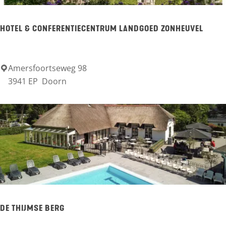
g
r
R
e
n
h
HOTEL & CONFERENTIECENTRUM LANDGOED ZONHEUVEL
n
e
n
e
Amersfoortseweg 98
H
3941 EP
Doorn
n
o
t
e
l
&
C
o
n
DE THIJMSE BERG
f