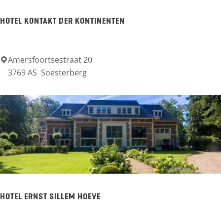
v
HOTEL KONTAKT DER KONTINENTEN
e
r
Amersfoortsestraat 20
H
b
3769 AS
Soesterberg
o
e
t
r
e
g
l
K
o
n
t
HOTEL ERNST SILLEM HOEVE
a
k