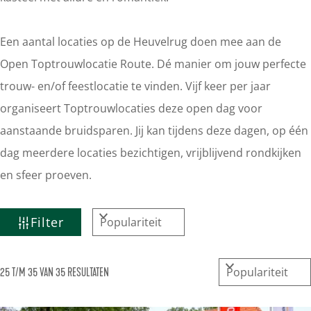
Een aantal locaties op de Heuvelrug doen mee aan de
Open Toptrouwlocatie Route. Dé manier om jouw perfecte
trouw- en/of feestlocatie te vinden. Vijf keer per jaar
organiseert Toptrouwlocaties deze open dag voor
aanstaande bruidsparen. Jij kan tijdens deze dagen, op één
dag meerdere locaties bezichtigen, vrijblijvend rondkijken
en sfeer proeven.
W
S
Filter
A
o
T
r
S
25 T/M 35 VAN 35 RESULTATEN
t
Z
o
e
O