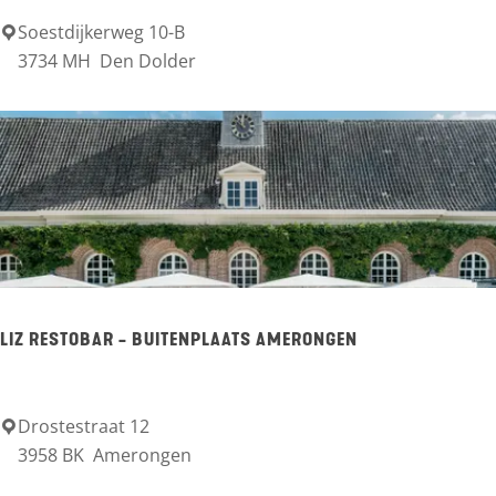
t
Soestdijkerweg 10-B
H
3734 MH
Den Dolder
d
o
e
t
r
e
K
l
o
E
n
r
t
n
i
s
LIZ RESTOBAR - BUITENPLAATS AMERONGEN
n
t
e
S
n
i
Drostestraat 12
L
t
3958 BK
Amerongen
l
I
e
l