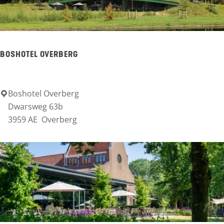
a
y
S
BOSHOTEL OVERBERG
o
e
s
Boshotel Overberg
B
Dwarsweg 63b
t
o
3959 AE
Overberg
s
h
o
t
e
l
O