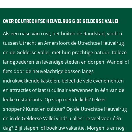
v
e
e
a
a
u
e
l
r
l
OVER DE UTRECHTSE HEUVELRUG & DE GELDERSE VALLEI
d
i
n
n
i
Als een oase van rust, net buiten de Randstad, vindt u
e
a
a
d
tussen Utrecht en Amersfoort de Utrechtse Heuvelrug
D
en de Gelderse Vallei, met hun prachtige natuur, talloze
e
a
a
i
landgoederen en levendige steden en dorpen. Wandel of
S
r
r
g
fiets door de heuvelachtige bossen langs
o
indrukwekkende kastelen, beleef de vele evenementen
e
d
p
e
en attracties of laat u culinair verwennen in één van de
s
e
a
p
leuke restaurants. Op stap met de kids? Lekker
t
shoppen? Kunst en cultuur? Op de Utrechtse Heuvelrug
e
v
g
a
en in de Gelderse Vallei vindt u alles! Te veel voor één
r
o
i
g
dag? Blijf slapen, of boek uw vakantie. Morgen is er nog
D