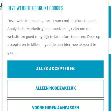
OVERNACHTEN
Z
DEZE WEBSITE GEBRUIKT COOKIES
G
Campings
o
M
a
Vakantieparken
Deze website maakt gebruik van cookies (Functioneel,
e
e
n
Hotels
Analytisch, Marketing) die noodzakelijk zijn om de
k
n
a
B&B's
website zo goed mogelijk te laten functioneren. Door op
e
u
a
accepteren te klikken, geef je aan hiermee akkoord te
n
r
PLAN JE BEZOEK
gaan.
d
Ontdekkingen van
e
bezoekers
ALLES ACCEPTEREN
h
De wolf op de Heuvelrug
o
Arrangementen en acties
ALLEEN NOODZAKELIJK
m
Blogs over de Heuvelrug
e
Praktische informatie
p
Hoe kom ik op de
VOORKEUREN AANPASSEN