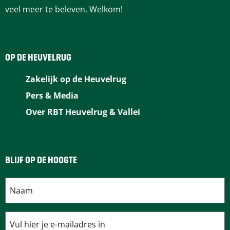
veel meer te beleven. Welkom!
u
r
n
i
i
i
a
n
n
OP DE HEUVELRUG
e
g
a
n
Zakelijk op de Heuvelrug
e
Pers & Media
p
Over RBT Heuvelrug & Vallei
a
g
BLIJF OP DE HOOGTE
i
n