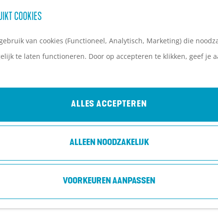
UIKT COOKIES
ebruik van cookies (Functioneel, Analytisch, Marketing) die noodza
lijk te laten functioneren. Door op accepteren te klikken, geef je
KUNST, NATUUR & STIJLVOL OVERNACHTE
zin in een dag waarop kunst, historie en natuur moeitel
ALLES ACCEPTEREN
 Op de Utrechtse Heuvelrug is het verrassend eenvoud
 cultuur en comfort te combineren. Deze route neemt je
ALLEEN NOODZAKELIJK
 Zeist naar de groene oevers van de Kromme Rijn en eindi
.
VOORKEUREN AANPASSEN