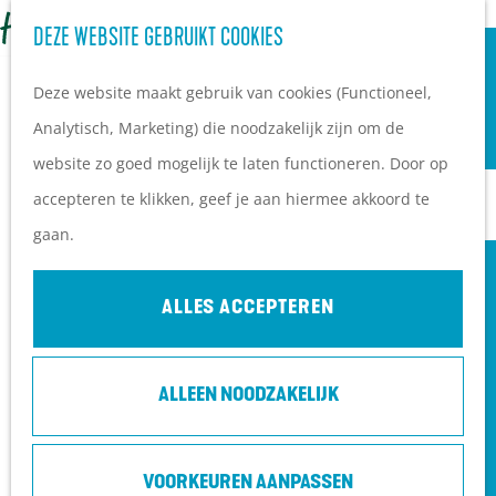
OVERNACHTEN
Z
DEZE WEBSITE GEBRUIKT COOKIES
G
Campings
o
M
a
Vakantieparken
Deze website maakt gebruik van cookies (Functioneel,
e
e
n
Hotels
Analytisch, Marketing) die noodzakelijk zijn om de
k
n
a
B&B's
website zo goed mogelijk te laten functioneren. Door op
e
u
a
accepteren te klikken, geef je aan hiermee akkoord te
n
r
PLAN JE BEZOEK
gaan.
d
Ontdekkingen van
e
bezoekers
ALLES ACCEPTEREN
h
De wolf op de Heuvelrug
o
Arrangementen en acties
ALLEEN NOODZAKELIJK
m
Blogs over de Heuvelrug
e
Praktische informatie
p
Hoe kom ik op de
VOORKEUREN AANPASSEN