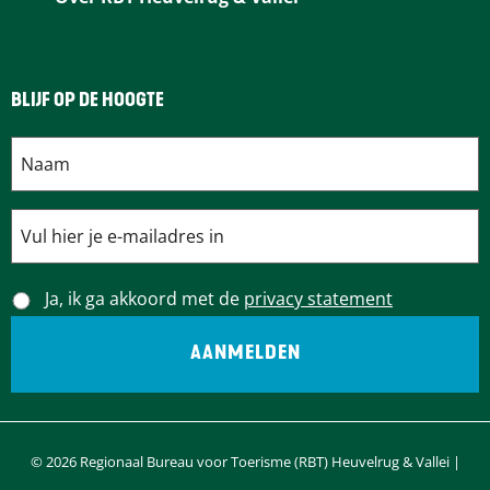
i
n
BLIJF OP DE HOOGTE
a
Ja, ik ga akkoord met de
privacy statement
© 2026 Regionaal Bureau voor Toerisme (RBT) Heuvelrug & Vallei |