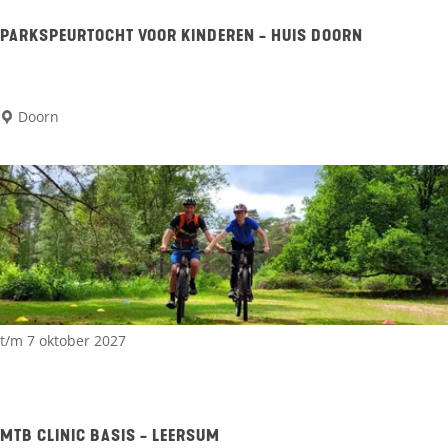
u
u
PARKSPEURTOCHT VOOR KINDEREN - HUIS DOORN
r
w
P
Doorn
e
a
e
r
t
k
j
s
e
p
s
e
w
u
t/m 7 oktober 2027
a
r
n
t
d
o
MTB CLINIC BASIS - LEERSUM