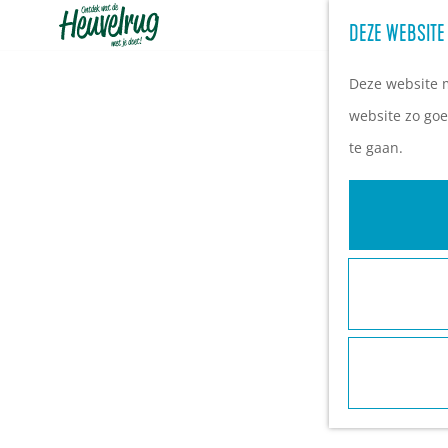
DEZE WEBSITE
G
a
Deze website m
n
website zo goe
a
te gaan.
a
r
d
e
h
o
m
e
p