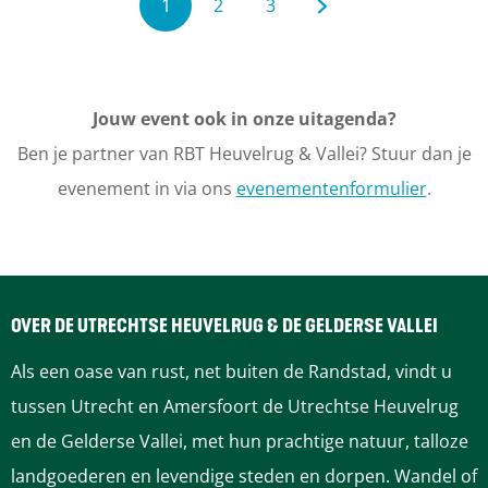
1
2
3
k
H
G
G
G
L
m
a
u
a
a
a
a
n
r
Jouw event ook in onze uitagenda?
i
n
n
n
d
k
Ben je partner van RBT Heuvelrug & Vallei? Stuur dan je
g
d
a
a
a
t
evenement in via ons
evenementenformulier
.
o
D
i
a
a
a
e
r
d
g
r
r
r
i
Z
e
OVER DE UTRECHTSE HEUVELRUG & DE GELDERSE VALLEI
e
p
p
d
o
b
Als een oase van rust, net buiten de Randstad, vindt u
n
p
a
a
e
e
tussen Utrecht en Amersfoort de Utrechtse Heuvelrug
h
r
en de Gelderse Vallei, met hun prachtige natuur, talloze
a
g
g
v
e
g
landgoederen en levendige steden en dorpen. Wandel of
u