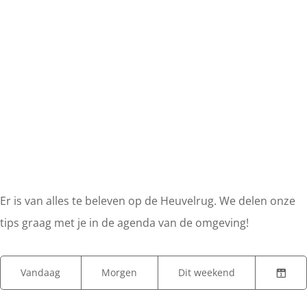
Er is van alles te beleven op de Heuvelrug. We delen onze
tips graag met je in de agenda van de omgeving!
W
W
S
Vandaag
Morgen
Dit weekend
K
A
a
o
i