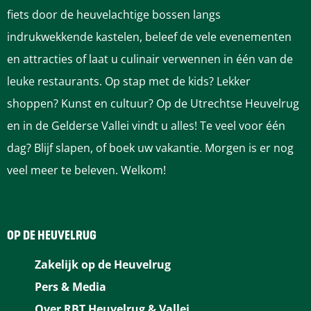
g
i
i
o
e
fiets door de heuvelachtige bossen langs
v
n
indrukwekkende kastelen, beleef de vele evenementen
i
n
n
l
e
en attracties of laat u culinair verwennen in één van de
l
n
a
a
g
leuke restaurants. Op stap met de kids? Lekker
shoppen? Kunst en cultuur? Op de Utrechtse Heuvelrug
a
e
en in de Gelderse Vallei vindt u alles! Te veel voor één
n
dag? Blijf slapen, of boek uw vakantie. Morgen is er nog
veel meer te beleven. Welkom!
d
e
OP DE HEUVELRUG
p
Zakelijk op de Heuvelrug
a
Pers & Media
g
Over RBT Heuvelrug & Vallei