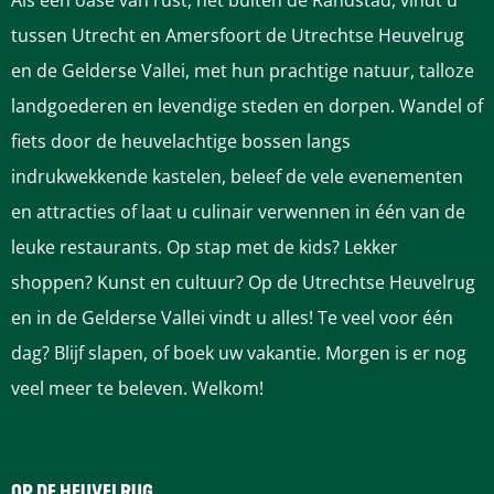
Als een oase van rust, net buiten de Randstad, vindt u
r
tussen Utrecht en Amersfoort de Utrechtse Heuvelrug
en de Gelderse Vallei, met hun prachtige natuur, talloze
landgoederen en levendige steden en dorpen. Wandel of
fiets door de heuvelachtige bossen langs
indrukwekkende kastelen, beleef de vele evenementen
en attracties of laat u culinair verwennen in één van de
leuke restaurants. Op stap met de kids? Lekker
shoppen? Kunst en cultuur? Op de Utrechtse Heuvelrug
en in de Gelderse Vallei vindt u alles! Te veel voor één
dag? Blijf slapen, of boek uw vakantie. Morgen is er nog
veel meer te beleven. Welkom!
OP DE HEUVELRUG