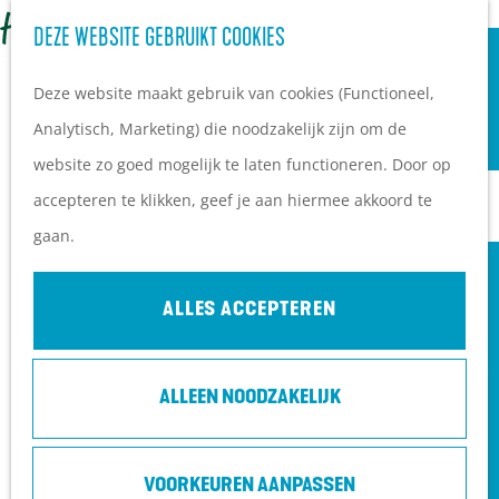
OVERNACHTEN
Z
DEZE WEBSITE GEBRUIKT COOKIES
G
Campings
o
M
a
Vakantieparken
Deze website maakt gebruik van cookies (Functioneel,
e
e
n
Hotels
Analytisch, Marketing) die noodzakelijk zijn om de
k
n
a
B&B's
website zo goed mogelijk te laten functioneren. Door op
e
u
a
accepteren te klikken, geef je aan hiermee akkoord te
n
r
PLAN JE BEZOEK
gaan.
d
Ontdekkingen van
e
bezoekers
ALLES ACCEPTEREN
h
De wolf op de Heuvelrug
o
Arrangementen en acties
ALLEEN NOODZAKELIJK
m
Blogs over de Heuvelrug
e
Praktische informatie
p
Hoe kom ik op de
VOORKEUREN AANPASSEN