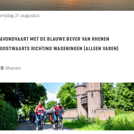
v
n
a
K
vrijdag 21 augustus
n
i
R
n
h
AVONDVAART MET DE BLAUWE BEVER VAN RHENEN
d
e
OOSTWAARTS RICHTING WAGENINGEN (ALLEEN VAREN)
e
n
r
e
A
Rhenen
v
n
v
a
n
o
a
a
n
r
a
d
t
r
v
:
E
a
M