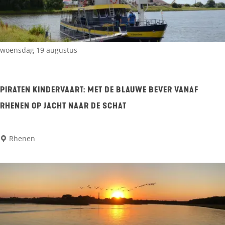
w
a
e
u
d
w
e
e
woensdag 19 augustus
S
B
p
e
PIRATEN KINDERVAART: MET DE BLAUWE BEVER VANAF
e
v
RHENEN OP JACHT NAAR DE SCHAT
e
e
s
r
P
Rhenen
.
v
i
a
r
a
a
r
t
t
e