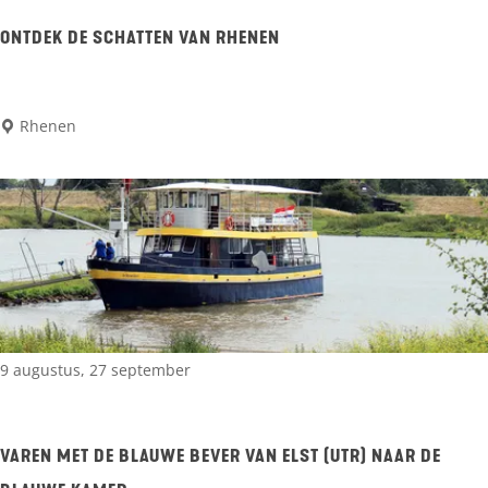
H
e
ONTDEK DE SCHATTEN VAN RHENEN
n
k
O
Rhenen
H
n
e
t
l
d
m
e
a
k
n
d
t
e
9 augustus, 27 september
e
s
l
c
-
VAREN MET DE BLAUWE BEVER VAN ELST (UTR) NAAR DE
h