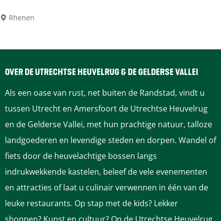
t
-
a
l
i
R
R
Rhenen
t
-
n
h
o
i
g
e
n
n
W
n
d
l
OVER DE UTRECHTSE HEUVELRUG & DE GELDERSE VALLEI
a
e
l
o
Als een oase van rust, net buiten de Randstad, vindt u
g
n
e
o
tussen Utrecht en Amersfoort de Utrechtse Heuvelrug
e
i
p
en de Gelderse Vallei, met hun prachtige natuur, talloze
n
d
r
landgoederen en levendige steden en dorpen. Wandel of
i
i
o
fiets door de heuvelachtige bossen langs
n
n
n
indrukwekkende kastelen, beleef de vele evenementen
g
g
d
en attracties of laat u culinair verwennen in één van de
e
e
l
leuke restaurants. Op stap met de kids? Lekker
n
n
e
shoppen? Kunst en cultuur? Op de Utrechtse Heuvelrug