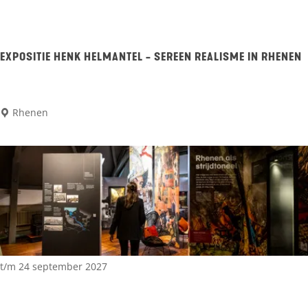
e
p
r
:
i
EXPOSITIE HENK HELMANTEL - SEREEN REALISME IN RHENEN
o
d
E
Rhenen
e
x
p
o
s
i
t
i
t/m 24 september 2027
e