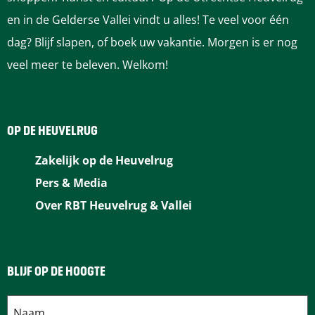
(
K
i
en in de Gelderse Vallei vindt u alles! Te veel voor één
A
l
d
dag? Blijf slapen, of boek uw vakantie. Morgen is er nog
l
a
i
veel meer te beleven. Welkom!
l
s
n
e
s
g
e
i
OP DE HEUVELRUG
n
e
v
k
Zakelijk op de Heuvelrug
a
C
Pers & Media
r
o
Over RBT Heuvelrug & Vallei
e
n
n
c
)
e
BLIJF OP DE HOOGTE
r