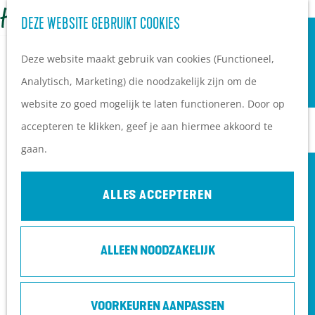
OVERNACHTEN
Z
DEZE WEBSITE GEBRUIKT COOKIES
G
Campings
o
M
a
Vakantieparken
Deze website maakt gebruik van cookies (Functioneel,
e
e
n
Hotels
Analytisch, Marketing) die noodzakelijk zijn om de
k
n
a
B&B's
website zo goed mogelijk te laten functioneren. Door op
e
u
a
accepteren te klikken, geef je aan hiermee akkoord te
n
r
PLAN JE BEZOEK
gaan.
d
Ontdekkingen van
e
bezoekers
ALLES ACCEPTEREN
h
De wolf op de Heuvelrug
o
Arrangementen en acties
ALLEEN NOODZAKELIJK
m
Blogs over de Heuvelrug
e
Praktische informatie
p
Hoe kom ik op de
VOORKEUREN AANPASSEN