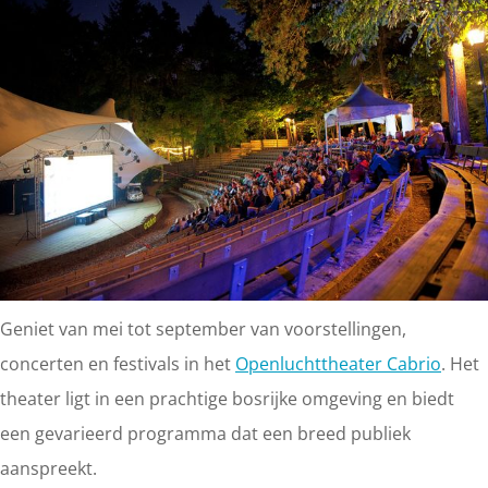
Geniet van mei tot september van voorstellingen,
concerten en festivals in het
Openluchttheater Cabrio
. Het
theater ligt in een prachtige bosrijke omgeving en biedt
een gevarieerd programma dat een breed publiek
aanspreekt.