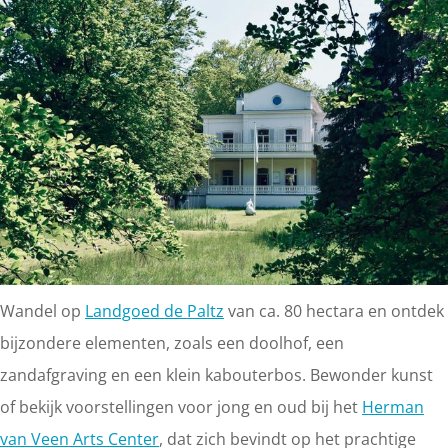
Wandel op
Landgoed de Paltz
van ca. 80 hectara en ontdek
bijzondere elementen, zoals een doolhof, een
zandafgraving en een klein kabouterbos. Bewonder kunst
of bekijk voorstellingen voor jong en oud bij het
Herman
van Veen Arts Center
, dat zich bevindt op het prachtige