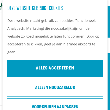
OVERNACHTEN
Z
DEZE WEBSITE GEBRUIKT COOKIES
G
Campings
o
M
a
Vakantieparken
Deze website maakt gebruik van cookies (Functioneel,
e
e
n
Hotels
Analytisch, Marketing) die noodzakelijk zijn om de
k
n
a
B&B's
website zo goed mogelijk te laten functioneren. Door op
e
u
a
accepteren te klikken, geef je aan hiermee akkoord te
n
r
PLAN JE BEZOEK
gaan.
d
Ontdekkingen van
e
bezoekers
ALLES ACCEPTEREN
h
De wolf op de Heuvelrug
o
Arrangementen en acties
ALLEEN NOODZAKELIJK
m
Blogs over de Heuvelrug
e
Praktische informatie
DRIEBERGEN UITAGENDA
p
Hoe kom ik op de
VOORKEUREN AANPASSEN
D
WANDELEN