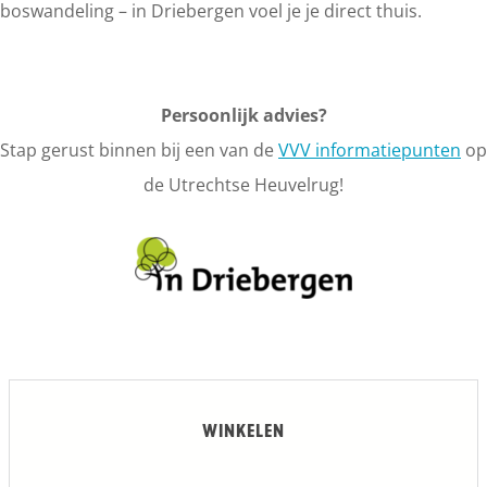
boswandeling – in Driebergen voel je je direct thuis.
u
e
g
n
d
Persoonlijk advies?
a
Stap gerust binnen bij een van de
VVV informatiepunten
op
de Utrechtse Heuvelrug!
WINKELEN