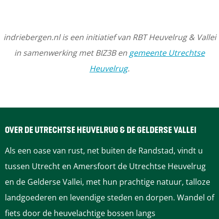
n
Dit karakteristieke halfcirkelvormige pleintje is een
s
R
uniek overblijfsel uit de Napoleontische tijd.
e
i
indriebergen.nl is een initiatief van RBT Heuvelrug & Vallei
n
j
in samenwerking met BIZ3B en
gemeente Utrechtse
b
s
Heuvelrug
.
u
e
r
n
g
b
u
OVER DE UTRECHTSE HEUVELRUG & DE GELDERSE VALLEI
r
Als een oase van rust, net buiten de Randstad, vindt u
g
tussen Utrecht en Amersfoort de Utrechtse Heuvelrug
en de Gelderse Vallei, met hun prachtige natuur, talloze
landgoederen en levendige steden en dorpen. Wandel of
fiets door de heuvelachtige bossen langs