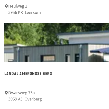
k
r
Heulweg 2
C
3956 KR
Leersum
e
g
a
l
m
e
p
n
i
b
n
u
g
r
H
g
e
LANDAL AMERONGSE BERG
t
L
e
Dwarsweg 73a
L
3959 AE
Overberg
e
a
r
n