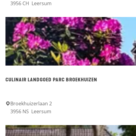
3956 CH
Leersum
e
a
l
n
d
g
o
e
d
Z
CULINAIR LANDGOED PARC BROEKHUIZEN
u
y
l
Broekhuizerlaan 2
C
3956 NS
Leersum
e
u
s
l
t
i