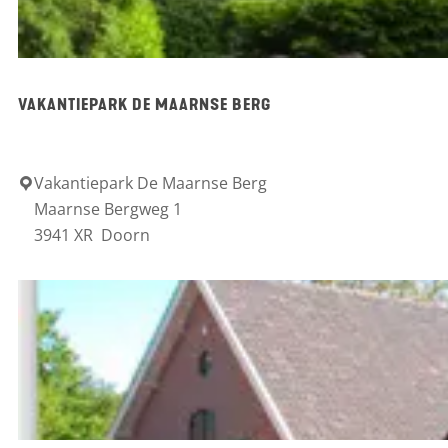
r
'
c
t
B
E
VAKANTIEPARK DE MAARNSE BERG
r
i
o
n
e
Vakantiepark De Maarnse Berg
V
d
Maarnse Bergweg 1
k
a
3941 XR
Doorn
h
k
u
a
i
n
z
t
e
i
n
e
p