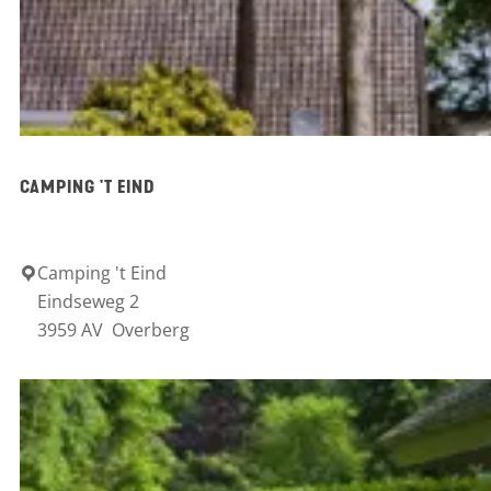
e
n
i
a
n
i
r
L
CAMPING 'T EIND
a
n
d
Camping 't Eind
C
Eindseweg 2
g
a
3959 AV
Overberg
o
m
e
p
d
i
P
n
a
g