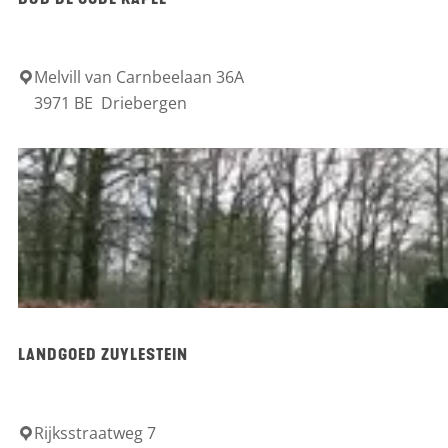
B&B DE OUDE KAPEL
:
Melvill van Carnbeelaan 36A
B
3971 BE
Driebergen
&
B
D
e
O
u
d
e
LANDGOED ZUYLESTEIN
K
a
p
Rijksstraatweg 7
L