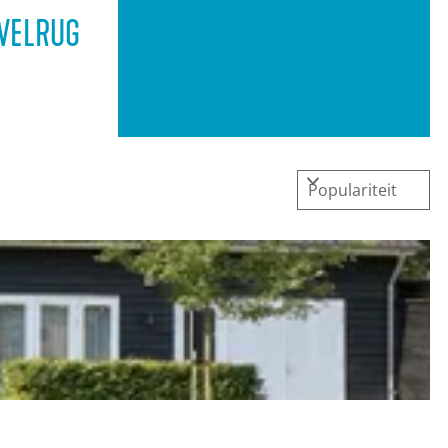
Bucketlists
UVELRUG
Wat is er vandaag te doen?
Met een groep
Gemeenten