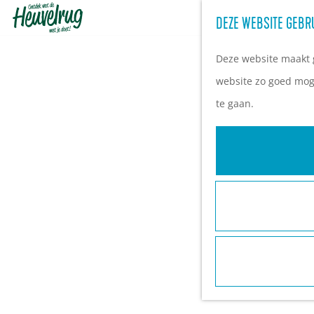
DEZE WEBSITE GEBR
G
a
Deze website maakt g
n
website zo goed moge
a
te gaan.
a
r
d
e
h
o
m
e
p