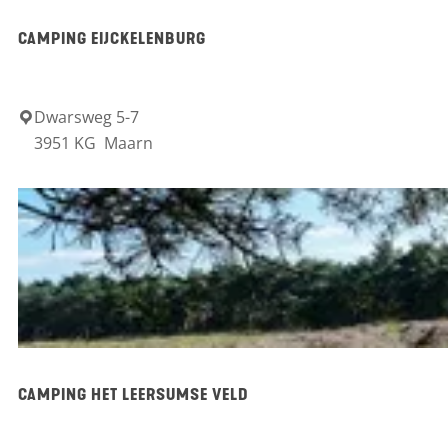
a
CAMPING EIJCKELENBURG
r
k
Dwarsweg 5-7
C
D
3951 KG
Maarn
a
e
m
M
p
a
i
a
n
r
g
n
E
s
i
e
CAMPING HET LEERSUMSE VELD
j
B
c
e