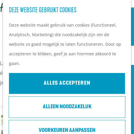
OVERNACHTEN
Z
DEZE WEBSITE GEBRUIKT COOKIES
G
Campings
o
M
a
Vakantieparken
Deze website maakt gebruik van cookies (Functioneel,
e
e
n
Hotels
Analytisch, Marketing) die noodzakelijk zijn om de
k
n
BUCKETLIST HERFSTVAKANTIE
a
B&B's
website zo goed mogelijk te laten functioneren. Door op
e
u
a
accepteren te klikken, geef je aan hiermee akkoord te
n
r
PLAN JE BEZOEK
Laat de kids rennen, ontdekken, sporten en leren - binnen
gaan.
d
Ontdekkingen van
én buiten. Wij hebben de leukste activiteiten per dag voor
e
bezoekers
je klaarstaan.
ALLES ACCEPTEREN
h
De wolf op de Heuvelrug
o
Arrangementen en acties
ALLEEN NOODZAKELIJK
m
Blogs over de Heuvelrug
S
e
Praktische informatie
p
p
Hoe kom ik op de
o
VOORKEUREN AANPASSEN