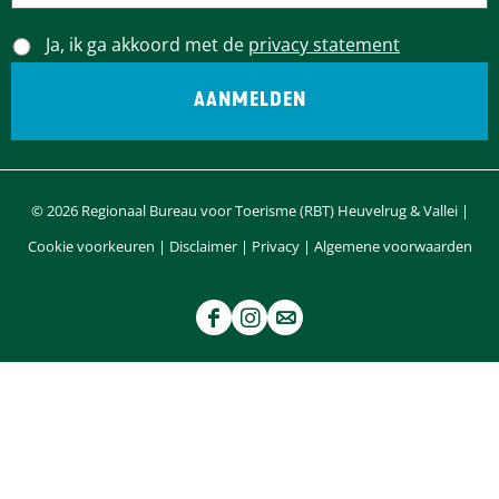
Ja, ik ga akkoord met de
privacy statement
© 2026 Regionaal Bureau voor Toerisme (RBT) Heuvelrug & Vallei |
Cookie voorkeuren
|
Disclaimer
|
Privacy
|
Algemene voorwaarden
F
I
e
a
n
-
c
s
m
e
t
a
b
a
i