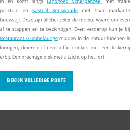
in en komt langs
Landgoed Scherpenzeel
met fraai
a
parktuin en
Kasteel Renswoude
met haar markante
g
bouwstijl. Deze zijn allebei zeker de moeite waard om even
e
af te stappen en te bezichtigen. Even verderop kun je bij
Restaurant Grebbelounge
midden in de natuur lunchen 
loungen, dineren of een koffie drinken met een lekkernij
erbij. Een prachtige plek met uitzicht op het fort!
BEKIJK VOLLEDIGE ROUTE