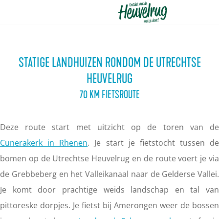
G
a
n
STATIGE LANDHUIZEN RONDOM DE UTRECHTSE
a
HEUVELRUG
a
70 KM FIETSROUTE
r
d
Deze route start met uitzicht op de toren van de
e
Cunerakerk in Rhenen
. Je start je fietstocht tussen de
h
bomen op de Utrechtse Heuvelrug en de route voert je via
o
de Grebbeberg en het Valleikanaal naar de Gelderse Vallei.
m
Je komt door prachtige weids landschap en tal van
e
pittoreske dorpjes. Je fietst bij Amerongen weer de bossen
p