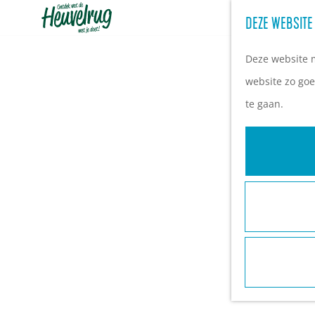
DEZE WEBSITE
G
a
Deze website m
n
website zo goe
a
te gaan.
a
r
d
e
h
o
m
e
p