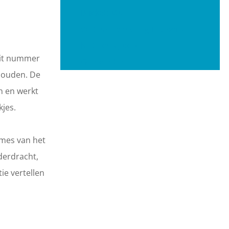
Bucketlists
Wat is er vandaag te doen?
Met een groep
dit nummer
Gemeenten
 houden. De
n en werkt
jes.
mes van het
derdracht,
ie vertellen