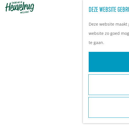
DEZE WEBSITE GEBR
G
a
Deze website maakt g
n
website zo goed moge
a
te gaan.
a
r
d
e
h
o
m
e
p