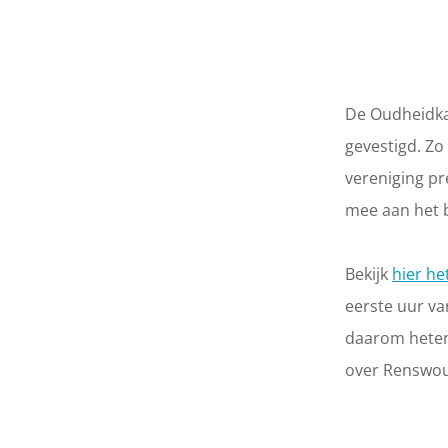
a
g
e
De Oudheidka
gevestigd. Zo
vereniging p
mee aan het 
Bekijk
hier he
eerste uur va
daarom heten 
over Renswo