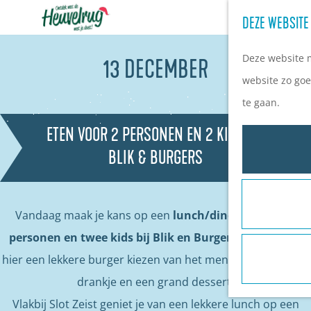
DEZE WEBSITE
G
a
Deze website m
13 DECEMBER
n
website zo goe
a
te gaan.
a
ETEN VOOR 2 PERSONEN EN 2 KIDS BIJ
r
BLIK & BURGERS
d
e
h
Vandaag maak je kans op een
lunch/diner voor twee
o
personen en twee kids bij Blik en Burgers Zeist!
Je kan
m
hier een lekkere burger kiezen van het menu, samen met 1
e
drankje en een grand dessert.
p
Vlakbij Slot Zeist geniet je van een lekkere lunch op een