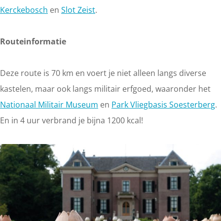
a
Kerckebosch
en
Slot Zeist
.
g
e
Routeinformatie
Deze route is 70 km en voert je niet alleen langs diverse
kastelen, maar ook langs militair erfgoed, waaronder het
Nationaal Militair Museum
en
Park Vliegbasis Soesterberg
.
En in 4 uur verbrand je bijna 1200 kcal!