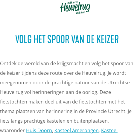
G
a
n
VOLG HET SPOOR VAN DE KEIZER
a
a
r
Ontdek de wereld van de krijgsmacht en volg het spoor van
d
de keizer tijdens deze route over de Heuvelrug. Je wordt
e
meegenomen door de prachtige natuur van de Utrechtse
h
Heuvelrug vol herinneringen aan de oorlog. Deze
o
fietstochten maken deel uit van de fietstochten met het
m
thema plaatsen van herinnering in de Provincie Utrecht. Je
e
fiets langs prachtige kastelen en buitenplaatsen,
p
waaronder
Huis Doorn
,
Kasteel Amerongen
,
Kasteel